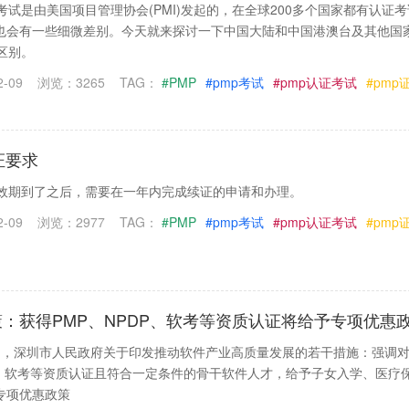
考试是由美国项目管理协会(PMI)发起的，在全球200多个国家都有认证
也会有一些细微差别。今天就来探讨一下中国大陆和中国港澳台及其他国
区别。
-09
浏览：3265
TAG：
#PMP
#pmp考试
#pmp认证考试
#pmp
证要求
有效期到了之后，需要在一年内完成续证的申请和办理。
-09
浏览：2977
TAG：
#PMP
#pmp考试
#pmp认证考试
#pmp
：获得PMP、NPDP、软考等资质认证将给予专项优惠
25日，深圳市人民政府关于印发推动软件产业高质量发展的若干措施：强调
DP、软考等资质认证且符合一定条件的骨干软件人才，给予子女入学、医疗
专项优惠政策