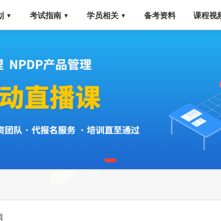
划
考试指南
学员相关
备考资料
课程视
▼
▼
▼
纲