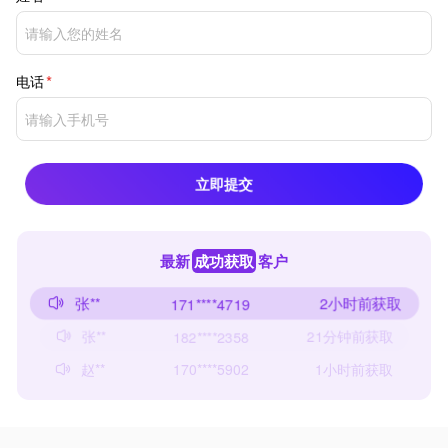
电话
立即提交
最新
成功获取
客户
张**
2小时前获取
171****4719
张**
21分钟前获取
182****2358
赵**
1小时前获取
170****5902
张**
56秒前获取
186****8047
王**
2小时前获取
145****7538